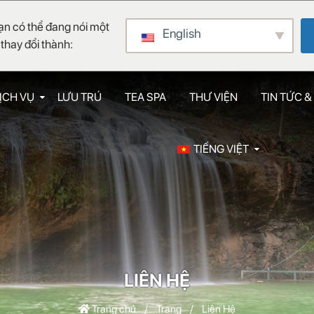
ạn có thể đang nói một
English
thay đổi thành:
ỊCH VỤ
LƯU TRÚ
TEA SPA
THƯ VIỆN
TIN TỨC &
TIẾNG VIỆT
LIÊN HỆ
Trang chủ
/
Trang
/
Liên Hệ