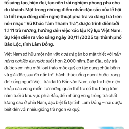
tố sáng tạo, hiện đại, tạo nên trải nghiệm phong phú cho
du khách. Một trong những điểm nhấn đặc sắc của lễ hội
là tiết mục đồng diễn nghệ thuật pha trà và dâng trà trên
nền nhạc “Vũ Khúc Tâm Thanh Trà”, được trình diễn bởi
1.111 trà nương, hướng đến việc xác lập Kỷ lục Việt Nam.
Sự kiện diễn ra vào sáng ngày 30/11/2025 tại thành phố
Bảo Lộc, tỉnh Lâm Đồng.
Việt Nam sở hữu một nền
văn hoá trà
gắn bó mật thiết với
nền
nông nghiệp lúa nước
suốt hơn 2.000 năm. Ban đầu, cây trà
được xem như một loại thảo mộc quý có tác dụng chữa bệnh
và giải độc, sau đó dần trở thành thức uống quen thuộc trong
đời sống người Việt. Trải dài từ Bắc vào Nam, cây trà hiện diện
khắp các vùng miền: từ những quần thể trà cổ thụ hàng trăm
năm tuổi ở khu vực phía Bắc, đến những vùng trồng trà chất
lượng cao ở phía Nam, đặc biệt là tại tỉnh Lâm Đồng – nơi được
biết đến với nhiều giống trà ngon và quý.