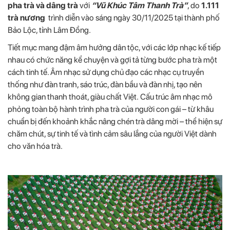
pha trà và dâng trà
với
“Vũ Khúc Tâm Thanh Trà”
, do
1.111
trà nương
trình diễn vào sáng ngày 30/11/2025 tại thành phố
Bảo Lộc, tỉnh Lâm Đồng.
Tiết mục mang đậm âm hưởng dân tộc, với các lớp nhạc kế tiếp
nhau có chức năng kể chuyện và gợi tả từng bước pha trà một
cách tinh tế. Âm nhạc sử dụng chủ đạo các nhạc cụ truyền
thống như đàn tranh, sáo trúc, đàn bầu và đàn nhị, tạo nên
không gian thanh thoát, giàu chất Việt. Cấu trúc âm nhạc mô
phỏng toàn bộ hành trình pha trà của người con gái – từ khâu
chuẩn bị đến khoảnh khắc nâng chén trà dâng mời – thể hiện sự
chăm chút, sự tinh tế và tình cảm sâu lắng của người Việt dành
cho văn hóa trà.