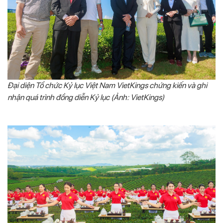
Đại diện Tổ chức Kỷ lục Việt Nam VietKings chứng kiến và ghi
nhận quá trình đồng diễn Kỷ lục (Ảnh: VietKings)